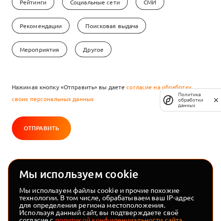
Рейтинги
Социальные сети
СМИ
Рекомендации
Поисковая выдача
Мероприятия
Другое
Нажимая кнопку «Отправить» вы даете
согласие на обработку
Политика
своих персональных данных
обработки
данных
ОТПРАВИТЬ
Мы используем cookie
hello@touchin.ru
Мы используем файлы cookie и прочие похожие
+7 812 389-56-20
технологии. В том числе, обрабатываем ваш IP-адрес
для определения региона местоположения.
Санкт-Петербург, Большой проспект ПС, дом 18 А
Используя данный сайт, вы подтверждаете своё
БЦ «Дом Колобовых», парадная №2, офис № 501
согласие
с
политикой конфиденциальности сайта