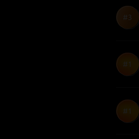
#3
#2
#2