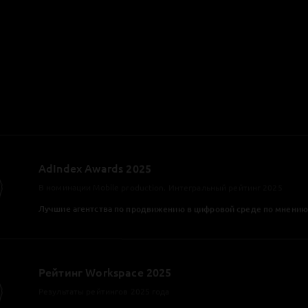
Среди мобильных разработчиков в категории "Топливо: АЗС"
5
Рейтинг Рунета 2025
Результаты рейтингов 2025 года
Среди мобильных разработчиков в категории "Кино, театр"
Рейтинг Рунета 2025
Результаты рейтингов 2025 года
Среди мобильных разработчиков в категории приложение «под 
RUWARD AWARD 2025
В номинации "Финтех (диджитал-разработка). Агентство года."