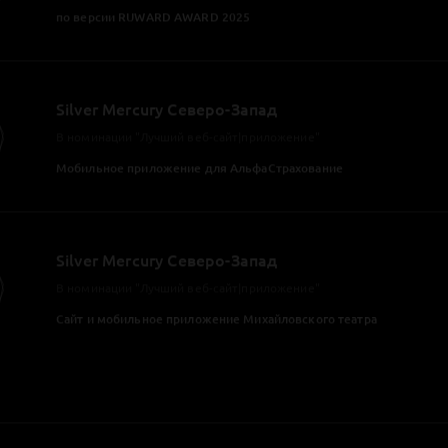
Премия «Золотое приложение»
В номинации «Банковский и финансовый сектор»
разработка, поддержка и развитие мобильного банка УБРиР
Премия «Золотое приложение»
В номинации – «Лучший дизайн приложения»
Мобильное приложение МХАТ им. Горького
Премия «Золотое приложение»
В номинации – «Развлечения»
мобильное приложение МХАТ им. Горького