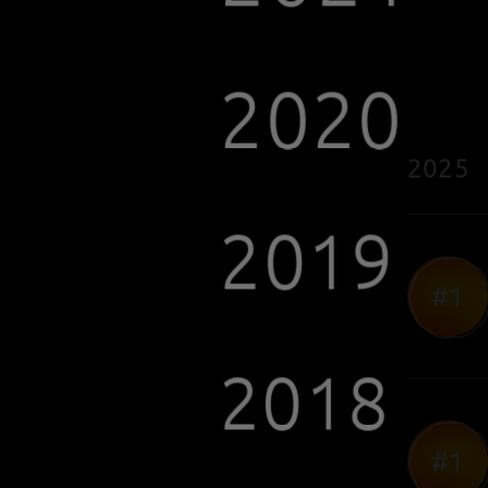
201
#1
#2
#2