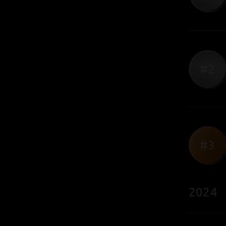
#3
#1
#1