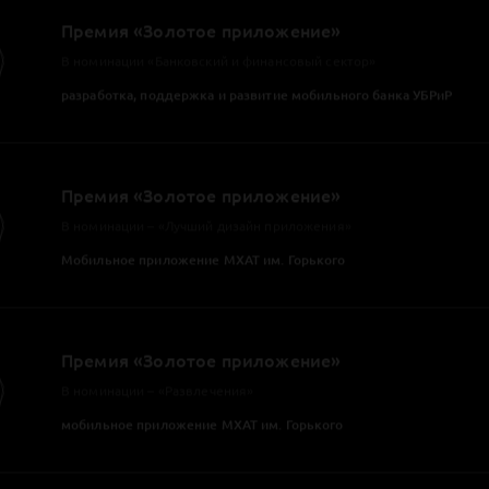
Tagline Awards 2024
Лучший мобильный сервис
Мобильное приложение для АльфаСтрахования
Tagline Awards 2024
Лучшее приложение финансовой / страховой компании
Мобильное приложение для АльфаСтрахования
Премия «Золотое приложение»
В номинации – «Лучший дизайн приложения»
Мобильное приложение Михайловского театра