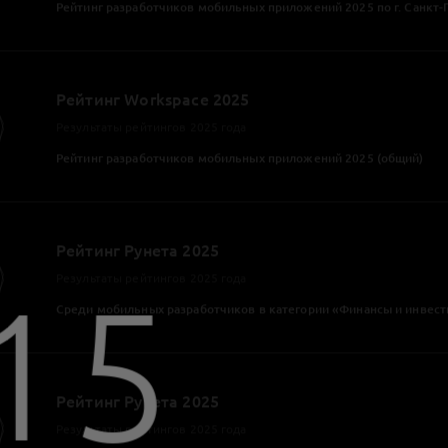
по версии RUWARD AWARD 2025
Silver Mercury Северо-Запад
В номинации "Лучший веб-сайт|приложение"
Мобильное приложение для АльфаСтрахование
Silver Mercury Северо-Запад
В номинации "Лучший веб-сайт|приложение"
Сайт и мобильное приложение Михайловского театра