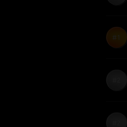
#2
#3
#3